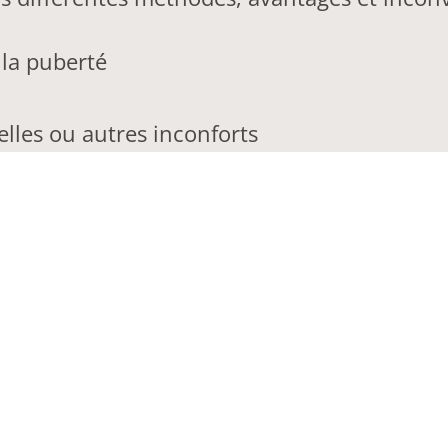
la puberté
elles ou autres inconforts
ites personnelles
 et autres mesures de prévention
lante
 tu te sentes en sécurité et écoutée. Tout ce
es libre de décider ce que tu souhaites part
simplement, sans jargon médical, afin que 
 les bienvenues