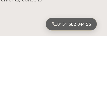
0151 502 044 55
 que tu nous confies reste
ager ou non. Nous
tu comprennes parfaitement