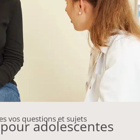
s vos questions et sujets
 pour adolescentes