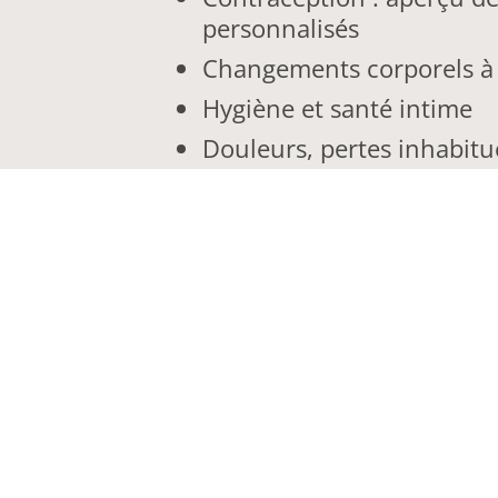
personnalisés
Changements corporels à 
Hygiène et santé intime
Douleurs, pertes inhabitu
Sexualité, relations et lim
Vaccination contre le HPV
Une atmosphère bienveil
Il est essentiel pour nous que
strictement confidentiel. Tu 
t'expliquerons chaque étape 
ce qui se passe.
Toutes tes questions sont