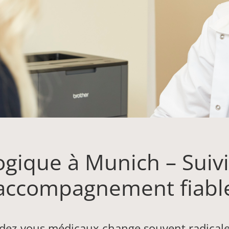
gique à Munich – Suivi 
accompagnement fiabl
endez-vous médicaux change souvent radica