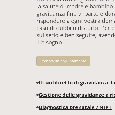
la salute di madre e bambino.
gravidanza fino al parto e du
rispondere a ogni vostra dom
caso di dubbi o disturbi. Per 
sul serio e ben seguite, avend
il bisogno.
Prenota un appuntamento
Il tuo libretto di gravidanza:
Il libretto di gravidanza ti accompag
Gestione delle gravidanze a ri
importanti, come gli esami del sangue
raccomandazioni, oltre al decorso d
In presenza di particolari fattori di
Diagnostica prenatale / NIPT
chiaro e saremo sempre a disposizi
gemellari o complicazioni in precede