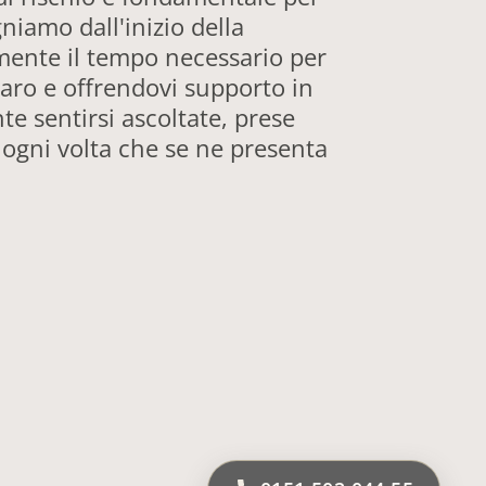
iamo dall'inizio della
mente il tempo necessario per
aro e offrendovi supporto in
te sentirsi ascoltate, prese
o ogni volta che se ne presenta
 Qui vengono annotati tutti i referti
o della gravidanza, eventuali rischi e
piegheremo ogni annotazione in modo
atologie pregresse, gravidanze
onalizzata, che include screening