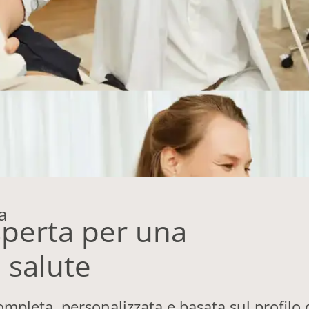
a
sperta per una
 salute
mpleta, personalizzata e basata sul profilo 