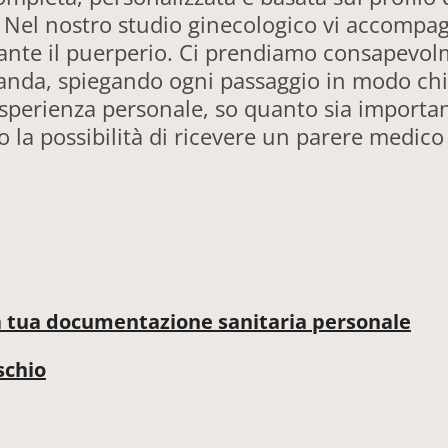
 Nel nostro studio ginecologico vi accompagn
rante il puerperio. Ci prendiamo consapevol
anda, spiegando ogni passaggio in modo chi
esperienza personale, so quanto sia importan
o la possibilità di ricevere un parere medic
 la tua documentazione sanitaria personale
na per tutti i nove mesi: è il tuo documento personale!
schio
 e delle urine, i risultati delle ecografie, l'andament
el parto e alla visita di controllo post-partum. Ti s
 rischio – come un'età materna superiore ai 35 anni, p
one per rispondere a qualsiasi tua domanda.
nti gestazioni – offriamo un'assistenza mirata e pers