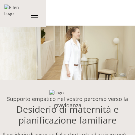
Supporto empatico nel vostro percorso verso la
gravidanza
Desiderio di maternità e
pianificazione familiare
Il desiderio di avere un figlio che tarda ad arrivare può