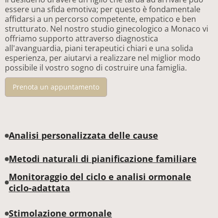
essere una sfida emotiva; per questo è fondamentale
affidarsi a un percorso competente, empatico e ben
strutturato. Nel nostro studio ginecologico a Monaco vi
offriamo supporto attraverso diagnostica
all'avanguardia, piani terapeutici chiari e una solida
esperienza, per aiutarvi a realizzare nel miglior modo
possibile il vostro sogno di costruire una famiglia.
Prenota un appuntamento
Analisi personalizzata delle cause
Il primo passo consiste in una diagnostica approfondita
Metodi naturali di pianificazione familiare
per entrambi i partner. Per l'uomo consigliamo
l'esecuzione di uno spermiogramma. Per la donna,
Molte coppie desiderano innanzitutto comprendere
Monitoraggio del ciclo e analisi ormonale
verifichiamo eventuali cause fisiche, ormonali o legate al
meglio il proprio corpo. Offriamo una consulenza
ciclo-adattata
ciclo, avvalendoci di un'analisi del ciclo mestruale, di
approfondita sui metodi di pianificazione familiare
Grazie a un monitoraggio mirato del ciclo – solitamente
esami ormonali e di laboratorio, di ecografie mirate per
naturale (PFN), basati sulla misurazione della
tramite ecografia e controllo ormonale – siamo in grado
valutare la maturazione follicolare e l'ovulazione,
Stimolazione ormonale
temperatura basale e sull'osservazione del muco