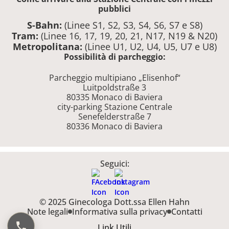
pubblici
S-Bahn:
(Linee S1, S2, S3, S4, S6, S7 e S8)
Tram:
(Linee 16, 17, 19, 20, 21, N17, N19 & N20)
Metropolitana:
(Linee U1, U2, U4, U5, U7 e U8)
Possibilità di parcheggio:
Parcheggio multipiano „Elisenhof“
Luitpoldstraße 3
80335 Monaco di Baviera
city-parking Stazione Centrale
Senefelderstraße 7
80336 Monaco di Baviera
Seguici:
© 2025 Ginecologa Dott.ssa Ellen Hahn
Note legali
Informativa sulla privacy
Contatti
Link Utili