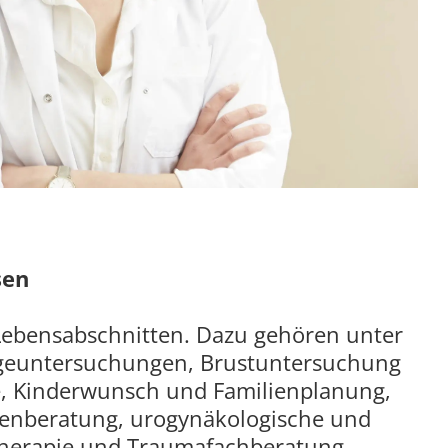
sen
 Lebensabschnitten. Dazu gehören unter
geuntersuchungen, Brustuntersuchung
e, Kinderwunsch und Familienplanung,
enberatung, urogynäkologische und
herapie und Traumafachberatung.