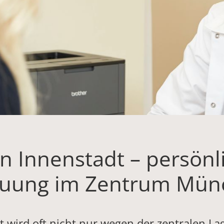
 Innenstadt – persönl
euung im Zentrum Mün
wird oft nicht nur wegen der zentralen Lag